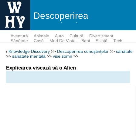
Descoperirea
cunoştinţelor
Aventură
Animale
Auto
Cultură
Divertisment
Sănătate
Casă
Mod De Viata
Bani
Ştiinţă
Tech
/
Knowledge Discovery
>>
Descoperirea cunoştinţelor
>>
sănătate
>>
sănătate mentală
>>
vise somn
>>
Explicarea visează să o Alien