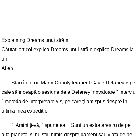
Explaining Dreams unui străin
Căutați articol explica Dreams unui străin explica Dreams la
un
Alien
Stau în birou Marin County terapeut Gayle Delaney e pe
cale să înceapă o sesiune de a Delaney inovatoare " interviu
" metoda de interpretare vis, pe care ți-am spus despre in
ultima mea expediție
". Amintiți-vă, " spune ea, " Sunt un extraterestru de pe
altă planetă, și nu știu nimic despre oameni sau viata de pe