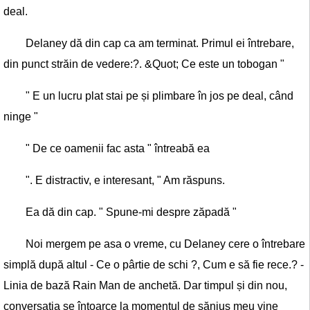
deal.
Delaney dă din cap ca am terminat. Primul ei întrebare,
din punct străin de vedere:?. &Quot; Ce este un tobogan "
" E un lucru plat stai pe și plimbare în jos pe deal, când
ninge "
" De ce oamenii fac asta " întreabă ea
". E distractiv, e interesant, " Am răspuns.
Ea dă din cap. " Spune-mi despre zăpadă "
Noi mergem pe asa o vreme, cu Delaney cere o întrebare
simplă după altul - Ce o pârtie de schi ?, Cum e să fie rece.? -
Linia de bază Rain Man de anchetă. Dar timpul și din nou,
conversația se întoarce la momentul de săniuș meu vine