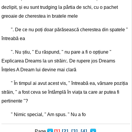
dezlipit, și eu sunt trudging la pârtia de schi, cu o pachet
greoaie de cherestea in bratele mele
". De ce nu poți doar părăsească cherestea din spatele "
întreabă ea
". Nu știu, " Eu răspund, " nu pare a fi o opțiune "
Explicarea Dreams la un străin:. De rupere jos Dreams
Înțeles A Dream lui devine mai clară
" În timpul ai avut acest vis, " întreabă ea, vărsare poziția
străin, " a fost ceva se întâmplă în viața ta care ar putea fi
pertinente "?
" Nimic special, " Am spus. " Nu a fo
Page
[1]
[2]
[3]
[4]