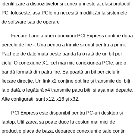
identificare a dispozitivelor și conexiuni este același protocol
PCI folosește, așa PCIe nu necesită modificări la sistemele
de software sau de operare
Fiecare Lane a unei conexiuni PCI Express conține două
perechi de fire -. Una pentru a trimite și unul pentru a primi.
Pachete de date muta peste banda la o rată de un bit per
ciclu. O conexiune X1, cel mai mic conexiunea PCIe, are o
bandă formată din patru fire. Ea poartă un bit per ciclu în
fiecare direcție. Un link x2 conține opt fire și transmite doi biți
la o dată, o legătură x4 transmite patru biți, și așa mai departe.
Alte configurații sunt x12, x16 și x32.
PCI Express este disponibil pentru PC-uri desktop și
laptop. Utilizarea sa poate duce la costuri mai mici de
producție placa de baza, deoarece conexiunile sale conțin