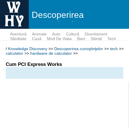
Descoperirea
cunoştinţelor
Aventură
Animale
Auto
Cultură
Divertisment
Sănătate
Casă
Mod De Viata
Bani
Ştiinţă
Tech
/
Knowledge Discovery
>>
Descoperirea cunoştinţelor
>>
tech
>>
calculator
>>
hardware de calculator
>>
Cum PCI Express Works