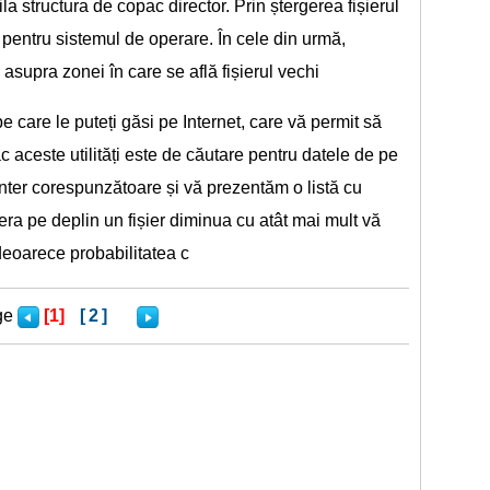
a structura de copac director. Prin ștergerea fișierul
il pentru sistemul de operare. În cele din urmă,
 asupra zonei în care se află fișierul vechi
pe care le puteți găsi pe Internet, care vă permit să
ac aceste utilități este de căutare pentru datele de pe
inter corespunzătoare și vă prezentăm o listă cu
era pe deplin un fișier diminua cu atât mai mult vă
, deoarece probabilitatea c
ge
[1]
[2]