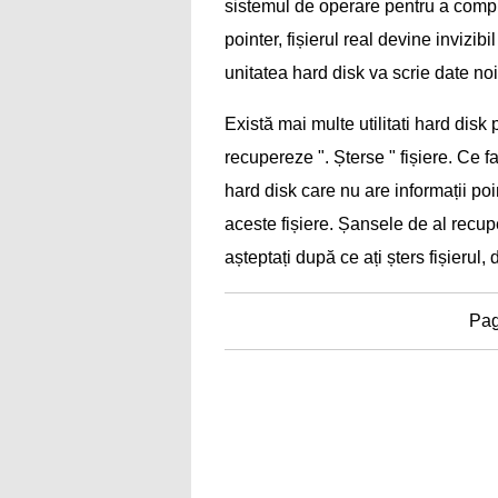
sistemul de operare pentru a compil
pointer, fișierul real devine invizib
unitatea hard disk va scrie date noi
Există mai multe utilitati hard disk 
recupereze ". Șterse " fișiere. Ce f
hard disk care nu are informații po
aceste fișiere. Șansele de al recup
așteptați după ce ați șters fișierul
Pa