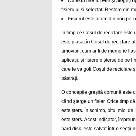
Du-te la meniul File și alegeți 
fișierului și selectați Restore din m
Fișierul este acum din nou pe co
În timp ce Coșul de reciclare este 
este plasat în Coșul de reciclare at
amovibil, cum ar fi de memorie flash
aplicații, și fișierele șterse de 
care le va goli Coșul de reciclare 
păstrați.
O concepție greșită comună este că
când șterge un fișier. Orice timp că
este șters. În schimb, bitul mici de 
este șters. Acest indicator, împreună
hard disk, este salvat într-o secțiu