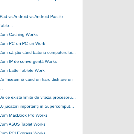
…
iPad vs Android vs Android Pastile
Table…
Cum Caching Works
Cum PC-uri PC-uri Work
Cum să știu când bateria computerului…
Cum IP de convergență Works
Cum Latte Tablete Work
Ce înseamnă când un hard disk are un
…
De ce există limite de viteza procesoru…
10 jucători importanți în Supercomput…
Cum MacBook Pro Works
Cum ASUS Tablet Works
Cum PCI Express Works