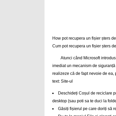
How pot recupera un fișier șters d
Cum pot recupera un fișier șters d
Atunci când Microsoft introdu
imediat un mecanism de siguranță pen
realizeze că de fapt nevoie de ea, 
text: Site-ul
Deschideți Coșul de reciclare p
desktop (sau poti sa te duci la fol
Găsiți fișierul pe care doriți să 