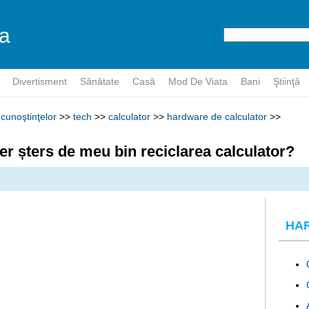
a
r
Divertisment
Sănătate
Casă
Mod De Viata
Bani
Ştiinţă
cunoştinţelor
>>
tech
>>
calculator
>>
hardware de calculator
>>
er șters de meu bin reciclarea calculator?
HA