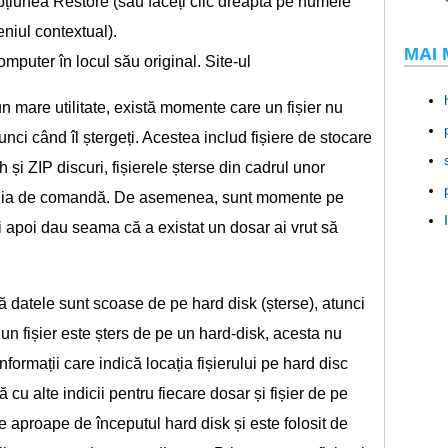
opțiunea Restore (sau faceți clic dreapta pe numele
eniul contextual).
MAI 
mputer în locul său original. Site-ul
un mare utilitate, există momente care un fișier nu
unci când îl ștergeți. Acestea includ fișiere de stocare
 și ZIP discuri, fișierele șterse din cadrul unor
pe linia de comandă. De asemenea, sunt momente pe
și apoi dau seama că a existat un dosar ai vrut să
 datele sunt scoase de pe hard disk (șterse), atunci
 un fișier este șters de pe un hard-disk, acesta nu
informații care indică locația fișierului pe hard disc
 cu alte indicii pentru fiecare dosar și fișier de pe
ne aproape de începutul hard disk și este folosit de