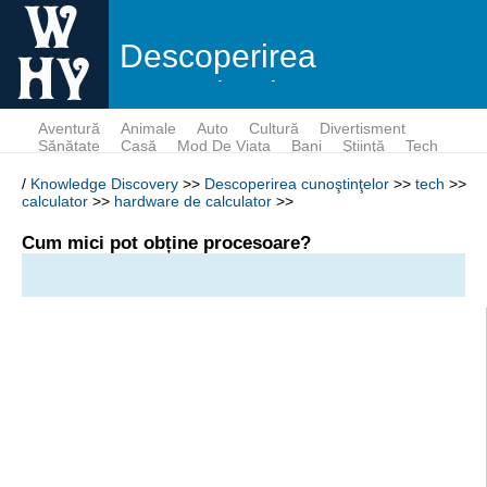
Descoperirea
cunoştinţelor
Aventură
Animale
Auto
Cultură
Divertisment
Sănătate
Casă
Mod De Viata
Bani
Ştiinţă
Tech
/
Knowledge Discovery
>>
Descoperirea cunoştinţelor
>>
tech
>>
calculator
>>
hardware de calculator
>>
Cum mici pot obține procesoare?