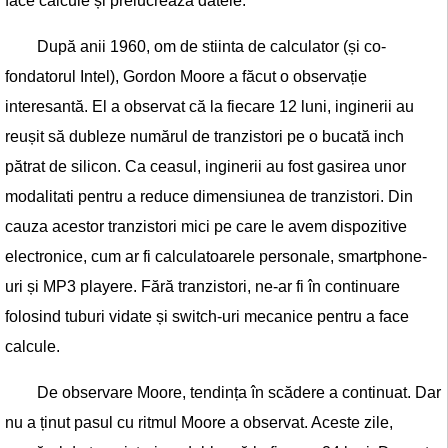
face calcule și prelucrează datele.
După anii 1960, om de stiinta de calculator (și co-
fondatorul Intel), Gordon Moore a făcut o observație
interesantă. El a observat că la fiecare 12 luni, inginerii au
reușit să dubleze numărul de tranzistori pe o bucată inch
pătrat de silicon. Ca ceasul, inginerii au fost gasirea unor
modalitati pentru a reduce dimensiunea de tranzistori. Din
cauza acestor tranzistori mici pe care le avem dispozitive
electronice, cum ar fi calculatoarele personale, smartphone-
uri și MP3 playere. Fără tranzistori, ne-ar fi în continuare
folosind tuburi vidate și switch-uri mecanice pentru a face
calcule.
De observare Moore, tendința în scădere a continuat. Dar
nu a ținut pasul cu ritmul Moore a observat. Aceste zile,