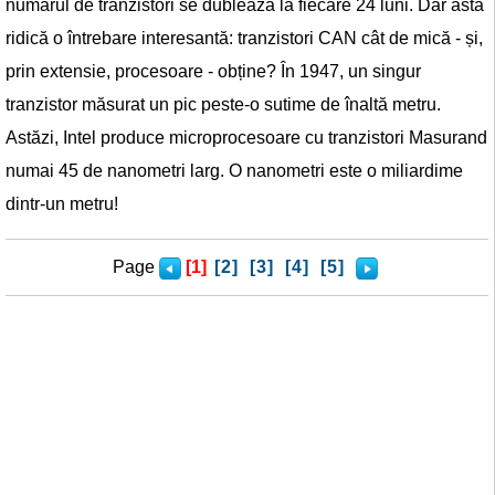
numărul de tranzistori se dublează la fiecare 24 luni. Dar asta
ridică o întrebare interesantă: tranzistori CAN cât de mică - și,
prin extensie, procesoare - obține? În 1947, un singur
tranzistor măsurat un pic peste-o sutime de înaltă metru.
Astăzi, Intel produce microprocesoare cu tranzistori Masurand
numai 45 de nanometri larg. O nanometri este o miliardime
dintr-un metru!
Page
[1]
[2]
[3]
[4]
[5]