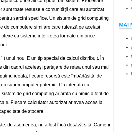
tajate cu orice alt computer din sistem. Procesare
r sunt toate resursele comunității care au autorizat
ie pentru sarcini specifice. Un sistem de grid computing
MAI 
ctie de computere similare care rulează pe același
plexe ca sisteme inter-rețea formate din orice
ndi.
t unul nou. E un tip special de calcul distribuit. În
rite din cadrul aceleași partajare de rețea unul sau mai
puting ideala, fiecare resursă este împărtășită, de
tr-un supercomputer puternic. Cu interfața cu
 sistem de grid computing ar arăta cu nimic diferit de
ale. Fiecare calculator autorizat ar avea acces la
apacitate de stocare.
ste, de asemenea, nu a fost încă desăvârșită. Oameni