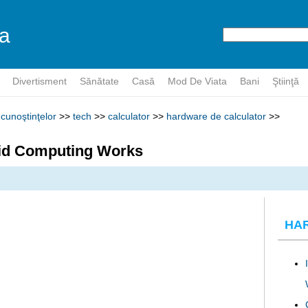
a
r
Divertisment
Sănătate
Casă
Mod De Viata
Bani
Ştiinţă
cunoştinţelor
>>
tech
>>
calculator
>>
hardware de calculator
>>
id Computing Works
HA