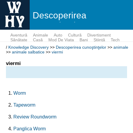
Descoperirea
cunoştinţelor
Aventură
Animale
Auto
Cultură
Divertisment
Sănătate
Casă
Mod De Viata
Bani
Ştiinţă
Tech
/
Knowledge Discovery
>>
Descoperirea cunoştinţelor
>>
animale
>>
animale salbatice
>>
viermi
viermi
Worm
Tapeworm
Review Roundworm
Panglica Worm