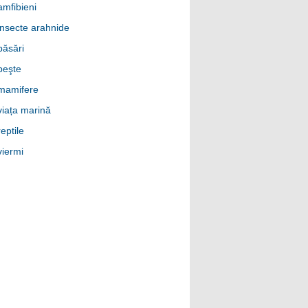
amfibieni
insecte arahnide
păsări
peşte
mamifere
viața marină
reptile
viermi