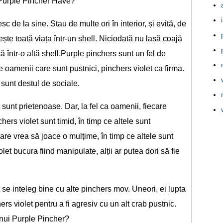
 Purple Pincher Have?
c de la sine. Stau de multe ori în interior, și evită, de
iește toată viața într-un shell. Niciodată nu lasă coajă
 într-o altă shell.Purple pinchers sunt un fel de
 oamenii care sunt pustnici, pinchers violet ca firma.
i sunt destul de sociale.
sunt prietenoase. Dar, la fel ca oamenii, fiecare
hers violet sunt timid, în timp ce altele sunt
are vrea să joace o mulțime, în timp ce altele sunt
let bucura fiind manipulate, alții ar putea dori să fie
 se inteleg bine cu alte pinchers mov. Uneori, ei lupta
ers violet pentru a fi agresiv cu un alt crab pustnic.
unui Purple Pincher?