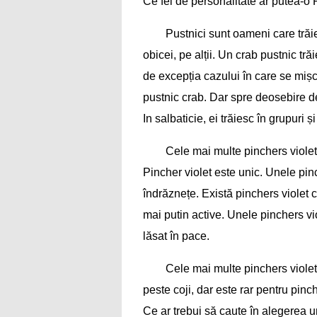
Ce fel de personalitate ar putea-o
Pustnici sunt oameni care trăies
obicei, pe alții. Un crab pustnic tră
de excepția cazului în care se mișcă
pustnic crab. Dar spre deosebire de
In salbaticie, ei trăiesc în grupuri ș
Cele mai multe pinchers violet 
Pincher violet este unic. Unele pinc
îndrăznețe. Există pinchers violet c
mai putin active. Unele pinchers vio
lăsat în pace.
Cele mai multe pinchers violet
peste coji, dar este rar pentru pinch
Ce ar trebui să caute în alegerea 