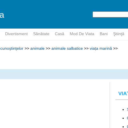
a
r
Divertisment
Sănătate
Casă
Mod De Viata
Bani
Ştiinţă
cunoştinţelor
>>
animale
>>
animale salbatice
>>
viața marină
>>
VIA