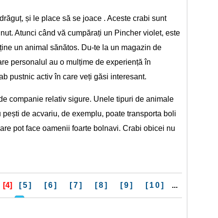
 drăguț, și le place să se joace . Aceste crabi sunt
eținut. Atunci când vă cumpărați un Pincher violet, este
obține un animal sănătos. Du-te la un magazin de
re personalul au o mulțime de experiență în
rab pustnic activ în care veți găsi interesant.
de companie relativ sigure. Unele tipuri de animale
pești de acvariu, de exemplu, poate transporta boli
care pot face oamenii foarte bolnavi. Crabi obicei nu
[4]
[5]
[6]
[7]
[8]
[9]
[10]
...
>>