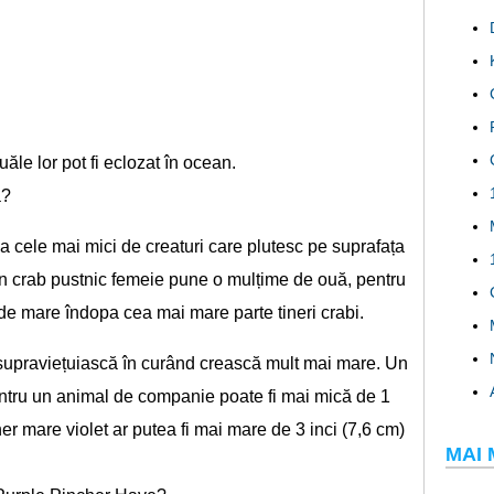
uăle lor pot fi eclozat în ocean.
a?
a cele mai mici de creaturi care plutesc pe suprafața
 un crab pustnic femeie pune o mulțime de ouă, pentru
 de mare îndopa cea mai mare parte tineri crabi.
 supraviețuiască în curând crească mult mai mare. Un
tru un animal de companie poate fi mai mică de 1
er mare violet ar putea fi mai mare de 3 inci (7,6 cm)
MAI 