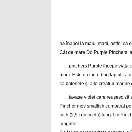
na înapoi la malul marii, astfel că o
Cât de mare Do Purple Pinchers I
pinchers Purple începe viața c
mării. Este un lucru bun faptul că
că balenele și alte creaturi marine
iavașe violet care reușesc să
Pincher mov smallish cumparat pen
inch (2,5 centimetri) lung. Un Pinch
lungime.