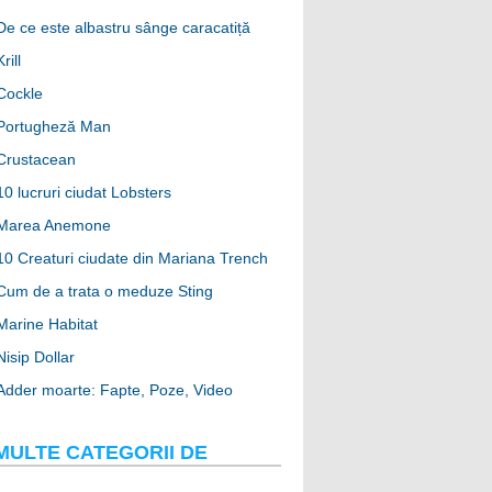
De ce este albastru sânge caracatiță
Krill
Cockle
Portugheză Man
Crustacean
10 lucruri ciudat Lobsters
Marea Anemone
10 Creaturi ciudate din Mariana Trench
Cum de a trata o meduze Sting
Marine Habitat
Nisip Dollar
Adder moarte: Fapte, Poze, Video
MULTE CATEGORII DE