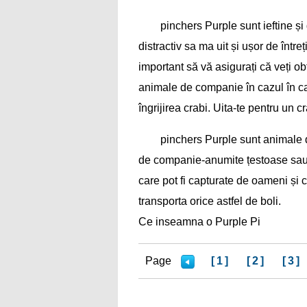
pinchers Purple sunt ieftine și
distractiv sa ma uit și ușor de într
important să vă asigurați că veți 
animale de companie în cazul în ca
îngrijirea crabi. Uita-te pentru un c
pinchers Purple sunt animale 
de companie-anumite țestoase sau 
care pot fi capturate de oameni și 
transporta orice astfel de boli.
Ce inseamna o Purple Pi
Page
[1]
[2]
[3]