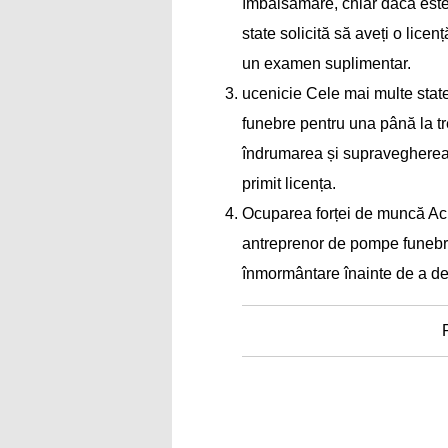
îmbălsămare, chiar dacă este 
state solicită să aveți o lice
un examen suplimentar.
ucenicie Cele mai multe stat
funebre pentru una până la t
îndrumarea și supravegherea 
primit licența.
Ocuparea forței de muncă Acu
antreprenor de pompe funebre
înmormântare înainte de a d