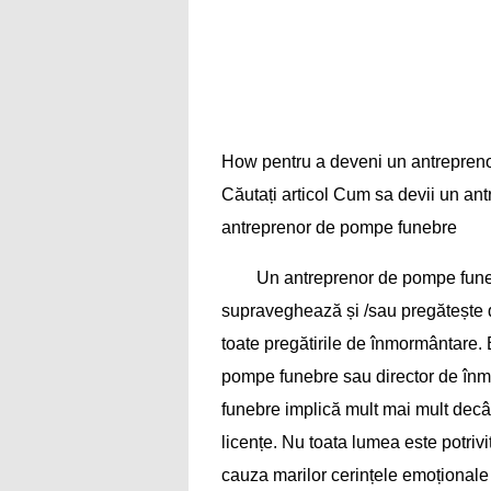
How pentru a deveni un antrepren
Căutați articol Cum sa devii un a
antreprenor de pompe funebre
Un antreprenor de pompe funebr
supraveghează și /sau pregătește 
toate pregătirile de înmormântare.
pompe funebre sau director de în
funebre implică mult mai mult decât
licențe. Nu toata lumea este potriv
cauza marilor cerințele emoționale 