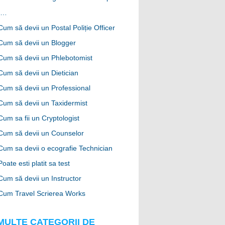
f…
Cum să devii un Postal Poliție Officer
Cum să devii un Blogger
Cum să devii un Phlebotomist
Cum să devii un Dietician
Cum să devii un Professional
Cum să devii un Taxidermist
Cum sa fii un Cryptologist
Cum să devii un Counselor
Cum sa devii o ecografie Technician
Poate esti platit sa test
Cum să devii un Instructor
Cum Travel Scrierea Works
MULTE CATEGORII DE