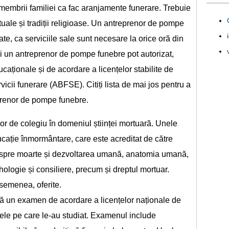
membrii familiei ca fac aranjamente funerare. Trebuie
irituale și tradiții religioase. Un antreprenor de pompe
te, ca serviciile sale sunt necesare la orice oră din
ni un antreprenor de pompe funebre pot autorizat,
caționale și de acordare a licențelor stabilite de
icii funerare (ABFSE). Citiți lista de mai jos pentru a
prenor de pompe funebre.
r de colegiu în domeniul științei mortuară. Unele
ucație înmormântare, care este acreditat de către
spre moarte și dezvoltarea umană, anatomia umană,
ologie și consiliere, precum și dreptul mortuar.
semenea, oferite.
că un examen de acordare a licențelor naționale de
ele pe care le-au studiat. Examenul include