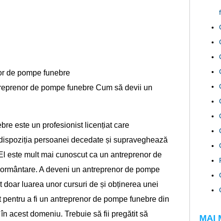
or de pompe funebre
ntreprenor de pompe funebre Cum să devii un
e este un profesionist licențiat care
dispoziția persoanei decedate și supraveghează
 El este mult mai cunoscut ca un antreprenor de
mormântare. A deveni un antreprenor de pompe
 doar luarea unor cursuri de și obținerea unei
it pentru a fi un antreprenor de pompe funebre din
în acest domeniu. Trebuie să fii pregătit să
MAI 