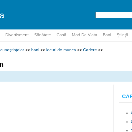
a
r
Divertisment
Sănătate
Casă
Mod De Viata
Bani
Ştiinţă
cunoştinţelor
>>
bani
>>
locuri de munca
>>
Cariere
>>
an
CA