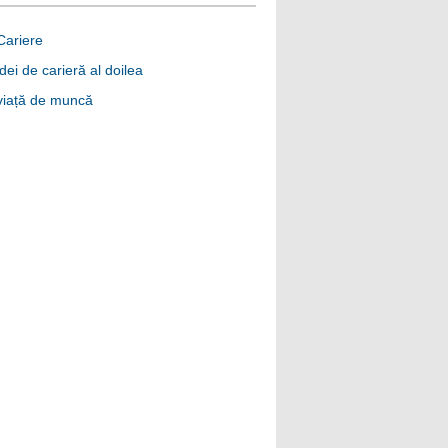
Cariere
idei de carieră al doilea
viață de muncă