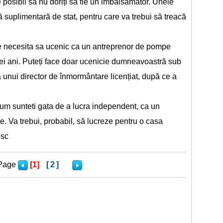
posibil să nu doriți să fie un imbalsamator. Unele
nță suplimentară de stat, pentru care va trebui să treacă
e necesita sa ucenic ca un antreprenor de pompe
rei ani. Puteți face doar ucenicie dumneavoastră sub
unui director de înmormântare licențiat, după ce a
m sunteti gata de a lucra independent, ca un
. Va trebui, probabil, să lucreze pentru o casa
esc
Page
[1]
[2]