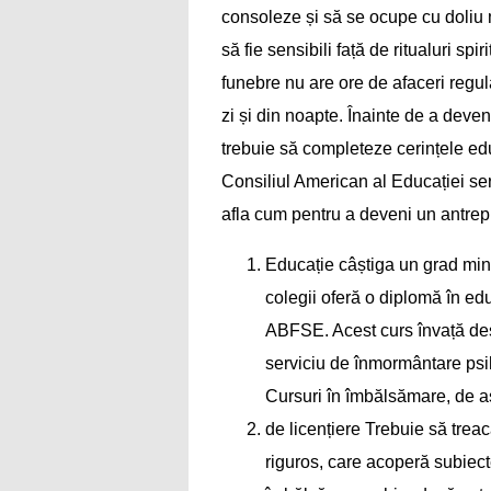
consoleze și să se ocupe cu doliu 
să fie sensibili față de ritualuri sp
funebre nu are ore de afaceri regula
zi și din noapte. Înainte de a deve
trebuie să completeze cerințele edu
Consiliul American al Educației serv
afla cum pentru a deveni un antre
Educație câștiga un grad mino
colegii oferă o diplomă în ed
ABFSE. Acest curs învață de
serviciu de înmormântare psih
Cursuri în îmbălsămare, de a
de licențiere Trebuie să trea
riguros, care acoperă subiect