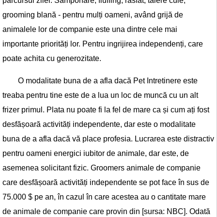
parcursul zilei. Samponare, fluffing, rasfat, tăiere cuie,
grooming blană - pentru mulți oameni, având grijă de
animalele lor de companie este una dintre cele mai
importante priorități lor. Pentru ingrijirea independenți, care
poate achita cu generozitate.
O modalitate buna de a afla dacă Pet Intretinere este
treaba pentru tine este de a lua un loc de muncă cu un alt
frizer primul. Plata nu poate fi la fel de mare ca și cum ați fost
desfășoară activități independente, dar este o modalitate
buna de a afla dacă vă place profesia. Lucrarea este distractiv
pentru oameni energici iubitor de animale, dar este, de
asemenea solicitant fizic. Groomers animale de companie
care desfășoară activități independente se pot face în sus de
75.000 $ pe an, în cazul în care acestea au o cantitate mare
de animale de companie care provin din [sursa: NBC]. Odată