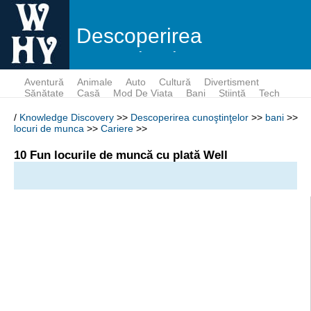
Descoperirea
cunoştinţelor
Aventură
Animale
Auto
Cultură
Divertisment
Sănătate
Casă
Mod De Viata
Bani
Ştiinţă
Tech
/
Knowledge Discovery
>>
Descoperirea cunoştinţelor
>>
bani
>>
locuri de munca
>>
Cariere
>>
10 Fun locurile de muncă cu plată Well