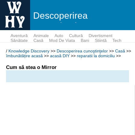
Descoperirea
cunoştinţelor
Aventură
Animale
Auto
Cultură
Divertisment
Sănătate
Casă
Mod De Viata
Bani
Ştiinţă
Tech
/
Knowledge Discovery
>>
Descoperirea cunoştinţelor
>>
Casă
>>
îmbunătățire acasă
>>
acasă DIY
>>
reparatii la domiciliu
>>
Cum să stea o Mirror