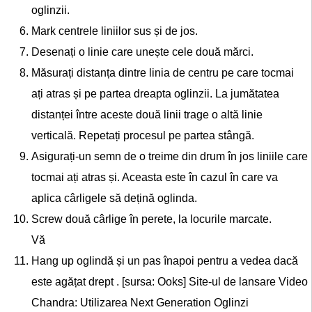
oglinzii.
Mark centrele liniilor sus și de jos.
Desenați o linie care unește cele două mărci.
Măsurați distanța dintre linia de centru pe care tocmai
ați atras și pe partea dreapta oglinzii. La jumătatea
distanței între aceste două linii trage o altă linie
verticală. Repetați procesul pe partea stângă.
Asigurați-un semn de o treime din drum în jos liniile care
tocmai ați atras și. Aceasta este în cazul în care va
aplica cârligele să dețină oglinda.
Screw două cârlige în perete, la locurile marcate.
Vă
Hang up oglindă și un pas înapoi pentru a vedea dacă
este agățat drept . [sursa: Ooks] Site-ul de lansare Video
Chandra: Utilizarea Next Generation Oglinzi