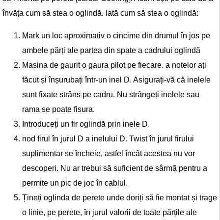
învăța cum să stea o oglindă. Iată cum să stea o oglindă:
Mark un loc aproximativ o cincime din drumul în jos pe
ambele părți ale partea din spate a cadrului oglindă
Masina de gaurit o gaura pilot pe fiecare. a notelor ați
făcut și înșurubați într-un inel D. Asigurați-vă că inelele
sunt fixate strâns pe cadru. Nu strângeți inelele sau
rama se poate fisura.
Introduceți un fir oglindă prin inele D.
nod firul în jurul D a inelului D. Twist în jurul firului
suplimentar se încheie, astfel încât acestea nu vor
descoperi. Nu ar trebui să suficient de sârmă pentru a
permite un pic de joc în cablul.
Țineți oglinda de perete unde doriți să fie montat și trage
o linie, pe perete, în jurul valorii de toate părțile ale