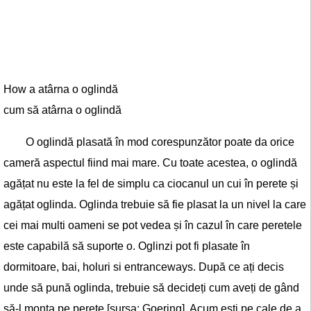
How a atârna o oglindă
cum să atârna o oglindă
O oglindă plasată în mod corespunzător poate da orice
cameră aspectul fiind mai mare. Cu toate acestea, o oglindă
agățat nu este la fel de simplu ca ciocanul un cui în perete și
agățat oglinda. Oglinda trebuie să fie plasat la un nivel la care
cei mai multi oameni se pot vedea și în cazul în care peretele
este capabilă să suporte o. Oglinzi pot fi plasate în
dormitoare, bai, holuri si entranceways. După ce ați decis
unde să pună oglinda, trebuie să decideți cum aveți de gând
să-l monta pe perete [sursa: Goering]. Acum ești pe cale de a